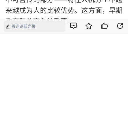
来越成为人的比较优势。这方面，早期
教育和美育非常重要。
写评论我光荣
最后，教育公平必须进一步加强。要让
农村孩子、农民工子女都能进入好的幼
儿园、学校，甚至把学前教育纳入义务
教育。早期发展阶段的非认知能力培
养，事后会转化为隐性知识和创造力。
随着发展阶段提高，应该拿出更多公共
资源投资于人。