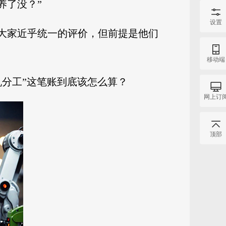
养了没？”
设置
是大家近乎统一的评价，但前提是他们
移动端
机分工”这笔账到底该怎么算？
网上订
顶部