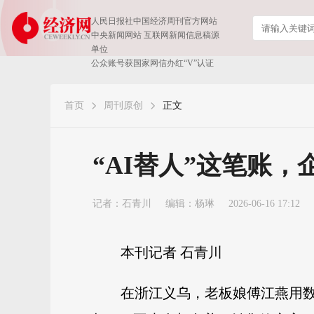
人民日报社中国经济周刊官方网站
中央新闻网站 互联网新闻信息稿源
单位
公众账号获国家网信办红“V”认证
首页
周刊原创
正文
​“AI替人”这笔账
记者：
石青川
编辑：杨琳
2026-06-16 17:12
本刊记者 石青川
在浙江义乌，老板娘傅江燕用