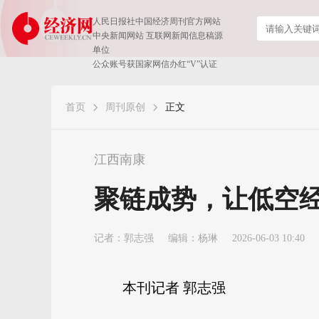
人民日报社中国经济周刊官方网站
中央新闻网站 互联网新闻信息稿源
单位
公众账号获国家网信办红“V”认证
首页
周刊原创
正文
江西南康
聚链成势，让低空经
记者：
郭志强
编辑：杨琳
2026-06-03 10:40
本刊记者 郭志强