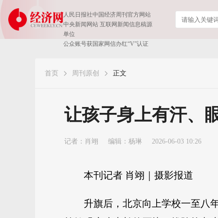
人民日报社中国经济周刊官方网站
中央新闻网站 互联网新闻信息稿源
单位
公众账号获国家网信办红“V”认证
首页
周刊原创
正文
让孩子身上有汗、
记者：
肖翊
编辑：杨琳
2026-06-03 10:26
本刊记者 肖翊｜摄影报道
升旗后，北京向上学校一至八