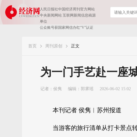
人民日报社中国经济周刊官方网站
中央新闻网站 互联网新闻信息稿源
单位
公众账号获国家网信办红“V”认证
首页
周刊原创
正文
为一门手艺赴一座
记者：
侯隽
编辑：郭霁瑶
2026-06-02 15:02
本刊记者 侯隽︱苏州报道
当游客的旅行清单从打卡景点