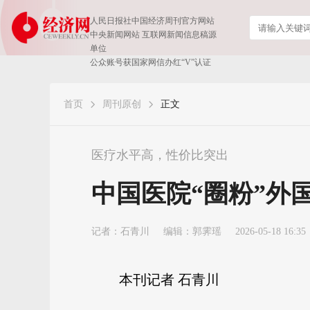
人民日报社中国经济周刊官方网站
中央新闻网站 互联网新闻信息稿源
单位
公众账号获国家网信办红“V”认证
首页
周刊原创
正文
医疗水平高，性价比突出
中国医院“圈粉”外
记者：
石青川
编辑：郭霁瑶
2026-05-18 16:35
本刊记者 石青川