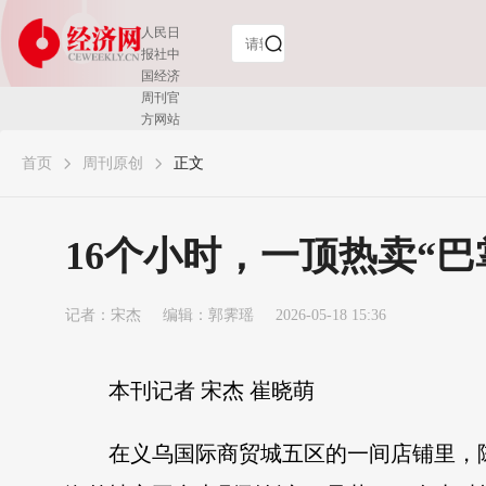
人民日
报社中
国经济
周刊官
方网站
中央新
首页
周刊原创
闻网站
正文
互联网
新闻信
息稿源
​16个小时，一顶热卖“
单位
公众账
号获国
记者：
宋杰
家网信
编辑：郭霁瑶
2026-05-18 15:36
办
红“V”认
证
本刊记者 宋杰 崔晓萌
在义乌国际商贸城五区的一间店铺里，陈