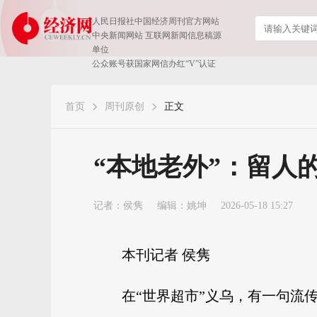
人民日报社中国经济周刊官方网站
中央新闻网站 互联网新闻信息稿源
单位
公众账号获国家网信办红“V”认证
首页
周刊原创
正文
“本地老外”：留人
记者：
侯隽
编辑：姚坤
2026-05-18 15:27
本刊记者 侯隽
在“世界超市”义乌，有一句流