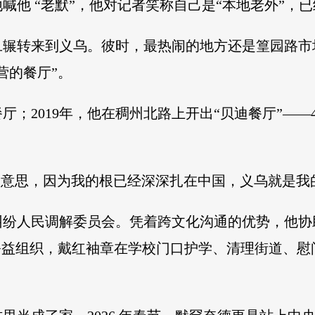
喊他 “老默”，他对记者笑称自己是“本地老外”，
从约旦辗转来到义乌。彼时，最热闹的地方还是篁园路
营的餐厅”。
厅；2019年，他在稠州北路上开出“贝迪餐厅”——4
’的意思，因为我的根已经深深扎在中国，义乌就是我
外纠纷人民调解委员会。凭着跨文化沟通的优势，他
公益组织，戴红袖章在学校门口护学、清理街道、慰