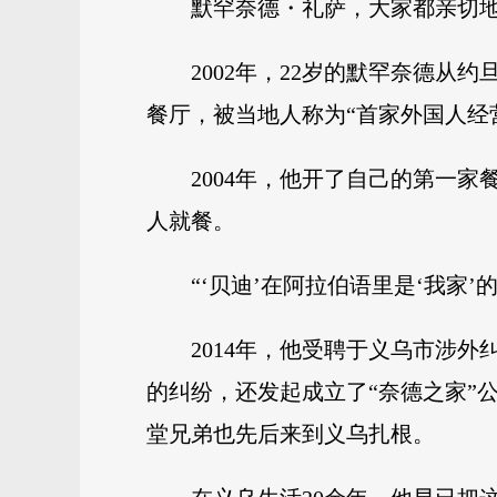
默罕奈德・礼萨，大家都亲切地
2002年，22岁的默罕奈德
餐厅，被当地人称为“首家外国人经
2004年，他开了自己的第一家餐
人就餐。
“‘贝迪’在阿拉伯语里是‘我家
2014年，他受聘于义乌市涉
的纠纷，还发起成立了“奈德之家”
堂兄弟也先后来到义乌扎根。