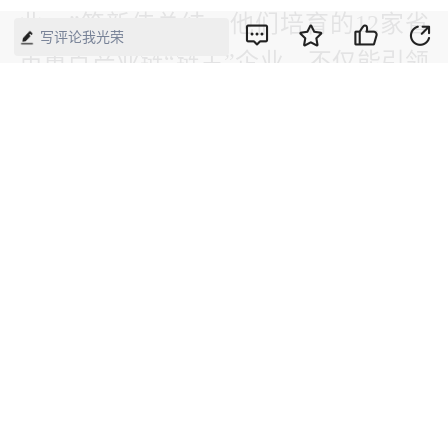
业。”符新伟总结。他们培育的12家省
写评论我光荣
市重点产业链“链主”企业，不仅能引领
技术创新，牵头攻关“卡脖子”技术，还
能带动上下游中小企业协同发展，形成
产业集群，提升整体效率与规模效益。