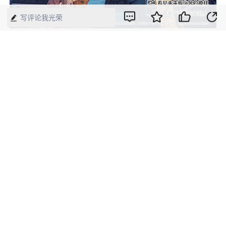
写评论我光荣
【来源】：中国经济周刊—经济网
版权声明：本网所有内容，凡注明“来源：中国经济周刊-经济网”、
“来源：中国经济周刊”、“来源：经济网”及带有中国经济周刊
LOGO、水印的所有文字、图片和音视频资料，版权均属《中国经
济周刊》杂志社有限公司所有，任何媒体、网站或个人未经协议授
权不得转载、摘编、链接、转贴或以其他方式使用。已经协议授权
的，在下载、转载使用时必须注明“来源：中国经济周刊-经济网”、
“来源：中国经济周刊”、“来源：经济网”，不得改动标题及文字内
容，违者将依法追究责任。 凡本网注明“来源：XXX（非中国经济
周刊或经济网）”的文/图等稿件，均转载自其它媒体，转载目的在
于传递更多信息，并不代表本网赞同其观点和对其真实性负责。如
其他媒体、网站或个人转载使用，请与著作权人联系，并自负法律
责任。