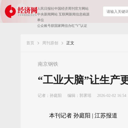
人民日报社中国经济周刊官方网站
中央新闻网站 互联网新闻信息稿源
单位
公众账号获国家网信办红“V”认证
首页
周刊原创
正文
南京钢铁
“工业大脑”让生产更
记者：
孙庭阳
编辑：郭霁瑶
2026-02-02 16:54
本刊记者 孙庭阳 | 江苏报道