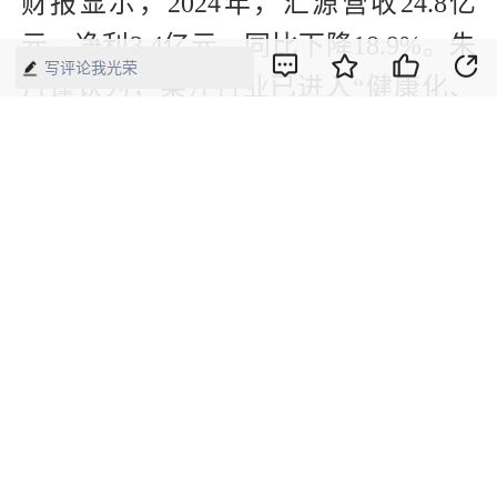
财报显示，2024年，汇源营收24.8亿
元，净利3.4亿元，同比下降18.9%。朱
写评论我光荣
丹蓬认为，果汁行业已进入“健康化、
无糖化、场景化”的新阶段，汇源的产
品创新和渠道布局明显滞后。而此时的
持续争斗，更是让汇源雪上加霜。
业内人士普遍认为，汇源的当务之急是
尽快通过司法途径解决控制权和商标权
争议，稳定经营秩序。否则，在果汁行
业竞争日趋激烈的背景下，这个承载着
几代人记忆的国民品牌，可能会进一步
错失发展机遇。