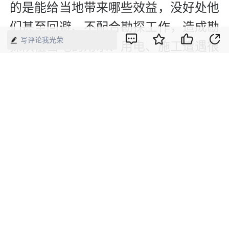
的是能给当地带来哪些效益，没好处他
们甚至回避、不配合勘探工作，造成勘
写评论我光荣
探队伍当地的用水、用电、施工遭遇很
多不便。营造良好的找矿氛围也是新一
轮找矿突破战略行动的重要工作之
一。”
也有人呼吁，保障好找矿队伍的收入待
遇，也是支持新一轮找矿突破战略行动
的重要工作内容。