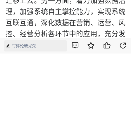
迁移上云。另一方面，着力加强数据治
理，加强系统自主掌控能力，实现系统
互联互通，深化数据在营销、运营、风
控、经营分析各环节中的应用，充分发
挥数据价值。
写评论我光荣
展望未来，朱昌寿告诉本刊记者，作为
国有金融企业，财信信托将牢记初心使
命，坚持金融服务实体经济的根本宗
旨，立足受托人定位，专注落实信托
“三分类”新规，全力做好兼具财信特色
与信托特色的金融“五篇大文章”，为信
托行业的高质量发展探索新路径。