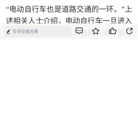
“电动自行车也是道路交通的一环。”上
述相关人士介绍，电动自行车一旦进入
道路行驶，就融入成为道路交通体系的
写评论我光荣
一环，其安全性能就与所有道路交通参
与方是不可分割的。一旦车辆发生事
故，不仅会影响骑行者本人，还会伤害
其他行人、非机动车、机动车等，影响
公共安全体系，不应只注重自己的方便
快捷，忽视他人的安全利益。
“新标准是行业的进步，不仅在防火阻
燃、刹车距离等方面提升了安全性和使