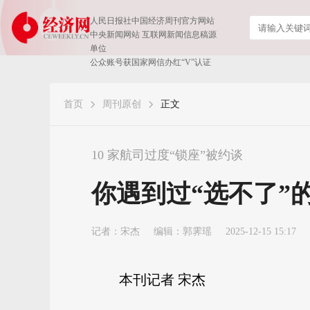
人民日报社中国经济周刊官方网站
中央新闻网站 互联网新闻信息稿源
单位
公众账号获国家网信办红“V”认证
首页
周刊原创
正文
​10 家航司过度“锁座”被约谈
你遇到过“选不了”
记者：
宋杰
编辑：郭霁瑶
2025-12-15 15:17
本刊记者 宋杰