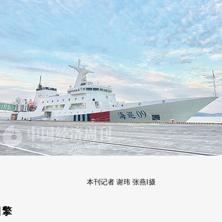
本刊记者 谢玮 张燕I摄
引擎