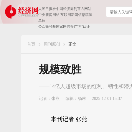
人民日报社中国经济周刊官方网站
中央新闻网站 互联网新闻信息稿源
单位
公众账号获国家网信办红“V”认证
首页
周刊原创
正文
规模致胜
——14亿人超级市场的红利、韧性和潜
记者：
张燕
编辑：杨琳
2025-12-01 15:37
本刊记者 张燕