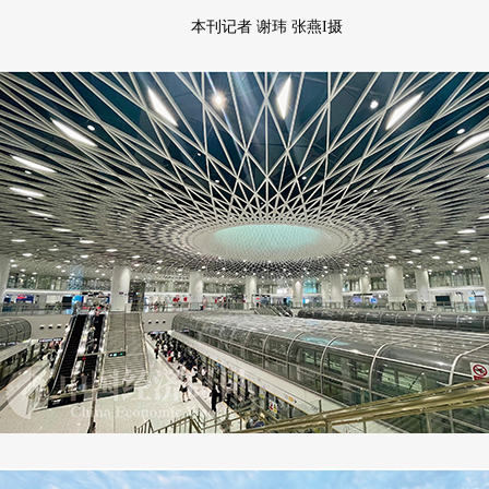
本刊记者 谢玮 张燕I摄