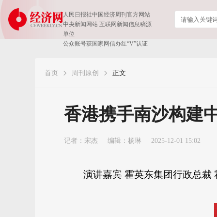
人民日报社中国经济周刊官方网站
中央新闻网站 互联网新闻信息稿源
单位
公众账号获国家网信办红“V”认证
首页
周刊原创
正文
香港携手南沙构建中
记者：
宋杰
编辑：杨琳
2025-12-01 15:02
演讲嘉宾
霍英东集团行政总裁 