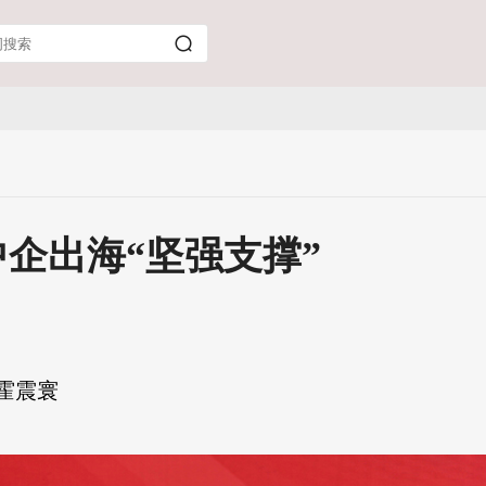
企出海“坚强支撑”
霍震寰