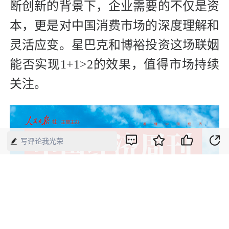
断创新的背景下，企业需要的不仅是资
本，更是对中国消费市场的深度理解和
灵活应变。星巴克和博裕投资这场联姻
能否实现1+1>2的效果，值得市场持续
关注。
写评论我光荣