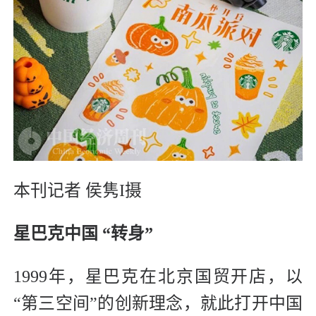
本刊记者 侯隽I摄
星巴克中国 “转身”
1999年，星巴克在北京国贸开店，以
“第三空间”的创新理念，就此打开中国