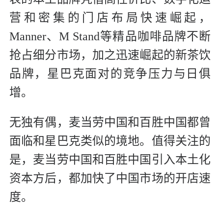
营和密集的门店布局快速崛起，
Manner、M Stand等精品咖啡品牌不断
抢占细分市场，加之迅速崛起的新茶饮
品牌，星巴克面对的竞争压力与日俱
增。
无独有偶，麦当劳中国和百胜中国都曾
面临和星巴克类似的境地。值得关注的
是，麦当劳中国和百胜中国引入本土化
资本方后，都加快了中国市场的开店速
度。