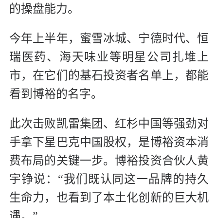
的操盘能力。
今年上半年，蜜雪冰城、宁德时代、恒
瑞医药、海天味业等明星公司扎堆上
市，在它们的基石投资者名单上，都能
看到博裕的名字。
此次击败凯雷集团、红杉中国等强劲对
手拿下星巴克中国股权，是博裕资本消
费布局的关键一步。博裕投资合伙人黄
宇铮说：“我们既认同这一品牌的持久
生命力，也看到了本土化创新的巨大机
遇。”