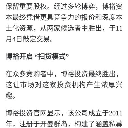
保留重要股权。经过多轮博弈，博裕资
本最终凭借更具竞争力的报价和深度本
土化资源，从两家候选者中胜出，于11
月4日敲定交易。
博裕开启 “扫货模式”
在众多竞购者中，博裕投资最终胜出，
这让市场对这家投资机构产生浓厚兴
趣。
博裕投资官网显示，该公司成立于2011
年，注册于开曼群岛，构建了涵盖私募