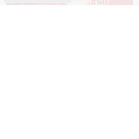
（封面设计图为创意性构想，画面由AI
生成）
【来源】：中国经济周刊—经济网
版权声明：本网所有内容，凡注明“来源：中国经济周刊-经济网”、