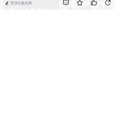
写评论我光荣
收“AI味太浓”的稿件；另一方面，尽管
部分招聘启事已开始要求“熟练使用
AIGC批量制作视频”，但这类岗位目前
仍是少数。
“微短剧还在风口，但‘谁来都能捞一
口’的日子已经过去了。”唐湉说。
（应受访者要求，文中张天、唐湉、王
峰、黄万为化名）