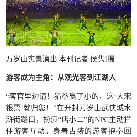
万岁山实景演出 本刊记者 侯隽I摄
游客成为主角：从观光客到江湖人
“客官里边请！猜拳赢了小的，这‘大宋
银票’就归您！”在开封万岁山武侠城水
浒街路口，扮演“店小二”的NPC主动拦
住游客互动。身着古装的游客抱拳回