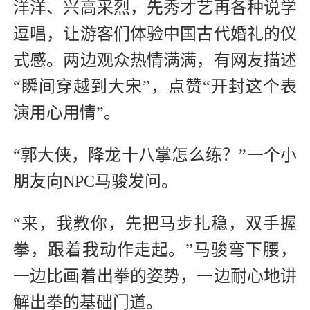
洋洋、兴高采烈，先秀才艺再各种说学
逗唱，让游客们体验中国古代婚礼的仪
式感。两边观众热情满满，有网友描述
“瞬间穿越到大宋”，点赞“开封这个表
演用心用情”。
“郭大侠，降龙十八掌怎么练？”一个小
朋友向NPC马骏发问。
“来，我教你，先把马步扎稳，双手握
拳，跟着我动作走起。”马骏弯下腰，
一边比画着出拳的姿势，一边耐心地讲
解出拳的基础门道。