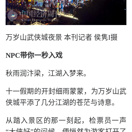
万岁山武侠城夜景 本刊记者 侯隽I摄
NPC带你一秒入戏
秋雨润汴梁，江湖入梦来。
十一假期的开封细雨蒙蒙，为万岁山武
侠城平添了几分江湖的苍茫与诗意。
从踏入景区的那一刻起，检票员一声
“大侠好”的问候，便悄然为游客打开了