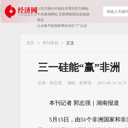
人民日报社中国经济周刊官方网站
中央新闻网站 互联网新闻信息稿源
单位
公众账号获国家网信办红“V”认证
首页
周刊原创
正文
​三一硅能“赢”非洲
记者：
郭志强
编辑：郭霁瑶
2025-06-16 16:19
本刊记者 郭志强｜湖南报道
5月15日，由51个非洲国家