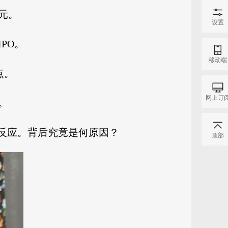
元。
设置
PO。
移动端
点。
网上订
。
反应。背后究竟是何原因？
顶部