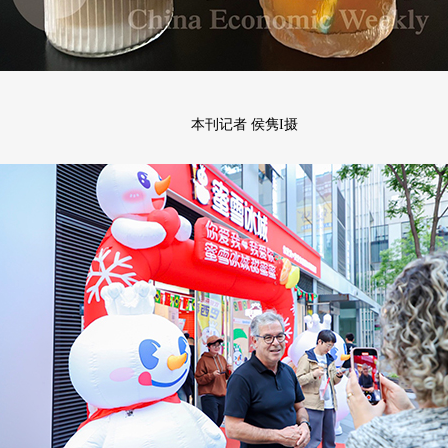
本刊记者 侯隽I摄