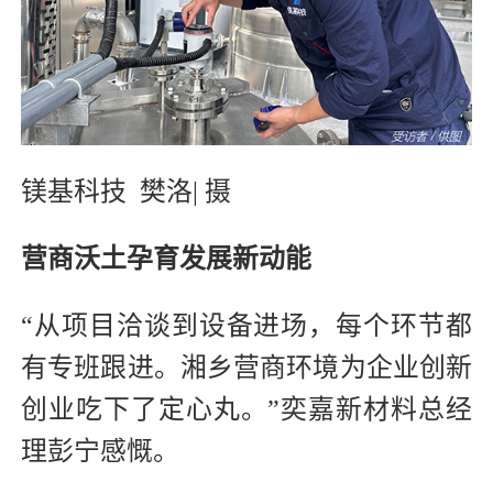
镁基科技
樊洛| 摄
营商沃土孕育发展新动能
“从项目洽谈到设备进场，每个环节都
有专班跟进。湘乡营商环境为企业创新
创业吃下了定心丸。”奕嘉新材料总经
理彭宁感慨。