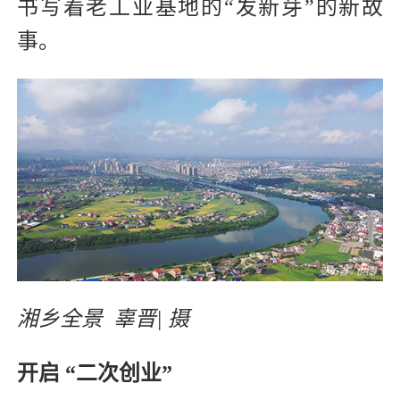
书写着老工业基地的“发新芽”的新故
事。
湘乡全景
辜晋| 摄
开启 “二次创业”