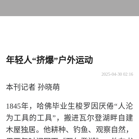
​年轻人“挤爆”户外运动
2025-04-30 02:16
本刊记者 孙晓萌
1845年，哈佛毕业生梭罗因厌倦“人沦
为工具的工具”，搬进瓦尔登湖畔自建
木屋独居。他耕种、钓鱼、观察自然，