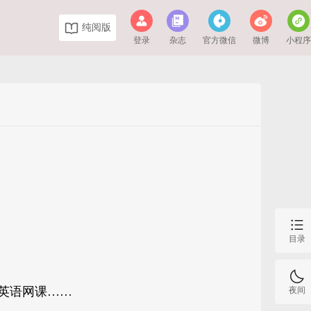
纯阅版
登录
杂志
官方微信
微博
小程
目录
英语网课……
夜间