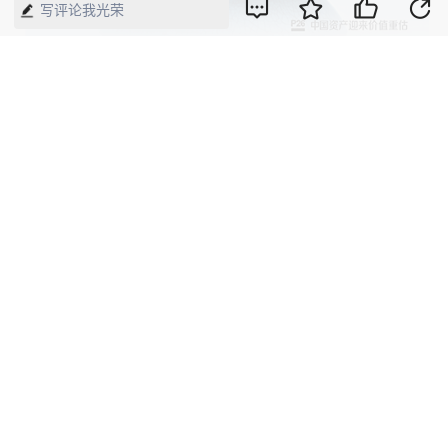
写评论我光荣
【来源】：中国经济周刊—经济网
版权声明：本网所有内容，凡注明“来源：中国经济周刊-经济网”、
“来源：中国经济周刊”、“来源：经济网”及带有中国经济周刊
LOGO、水印的所有文字、图片和音视频资料，版权均属《中国经
济周刊》杂志社有限公司所有，任何媒体、网站或个人未经协议授
权不得转载、摘编、链接、转贴或以其他方式使用。已经协议授权
的，在下载、转载使用时必须注明“来源：中国经济周刊-经济网”、
“来源：中国经济周刊”、“来源：经济网”，不得改动标题及文字内
容，违者将依法追究责任。 凡本网注明“来源：XXX（非中国经济
周刊或经济网）”的文/图等稿件，均转载自其它媒体，转载目的在
于传递更多信息，并不代表本网赞同其观点和对其真实性负责。如
其他媒体、网站或个人转载使用，请与著作权人联系，并自负法律
责任。