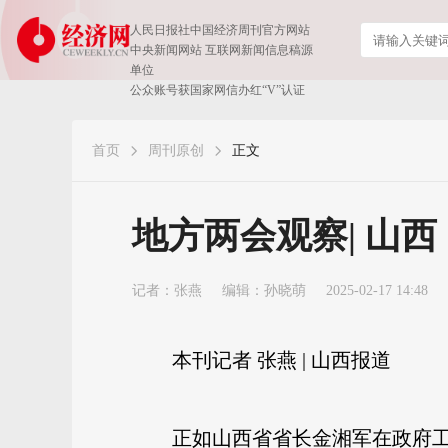
人民日报社中国经济周刊官方网站
中央新闻网站 互联网新闻信息稿源
单位
公众账号获国家网信办红“V”认证
首页
周刊原创
正文
地方两会观察| 山西
记者：
张燕
编辑：孙晓萌
2025-02-17 14:48
本刊记者 张燕 | 山西报道
正
如山西省省长金湘军在政府工