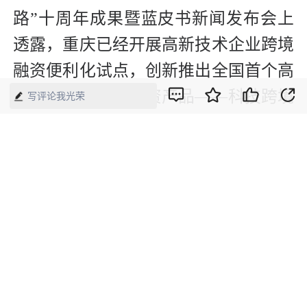
路”十周年成果暨蓝皮书新闻发布会上
透露，重庆已经开展高新技术企业跨境
融资便利化试点，创新推出全国首个高
新技术企业跨境融资产品——科技跨境
写评论我光荣
贷，通过搭建“政银担”风险分担机制支
持企业跨境融资，截至2023年8月末，
已支持企业获得跨境融资便利化额度
8079万美元。
据统计，重庆全市涉外收支规模累计已
达13676.2亿美元，年均增长8.3%；吸
引境外投融资资金543.6亿美元。