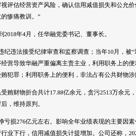
面审视评估经营资产风险，确认信用减值损失和公允
的惨痛教训。”
月到2018年4月，任华融党委书记、董事长。
重违纪违法接受纪律审查和监察调查；当年10月，被
序经营导致华融严重偏离主责主业，利用职务上的便
受贿犯罪；利用职务上的便利，非法占有公共财物涉
小民受贿财物折合共计17.88亿余元，贪污2513万
审后，维持原判。
2年净亏损276亿元左右。影响全年业绩表现的主要
行业下行，信用减值损失计提增加。公司还称，20