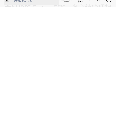
写评论我光荣
合研华的iFactory EHS厂务永续管理相
关解决方案，为吉嘉电子总公司厂办大
楼建立能源管理系统，达到能源使用优
化，实现吉嘉电子推动环境永续的目
标。
研华科技的实践，仅是工业互联网“赛
道”上众多厂商的一个缩影。
作为一个面向未来的产业潮流和技术趋
势，工业互联网正在以看得见的方式助
推制造业数字化转型。可以想见，未