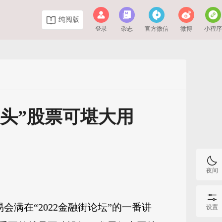
纯阅版
登录
杂志
官方微信
微博
小程
字头”股票可堪大用
夜间
会满在“2022金融街论坛”的一番讲
设置