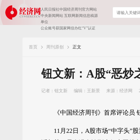
人民日报社中国经济周刊官方网站
中央新闻网站 互联网新闻信息稿源
单位
公众账号获国家网信办红“V”认证
首页
周刊原创
正文
钮文新：A股“恶炒
记者：
钮文新
编辑：王新景
来源：经济网
《中国经济周刊》首席评论员 
11月22日，A股市场“中字头