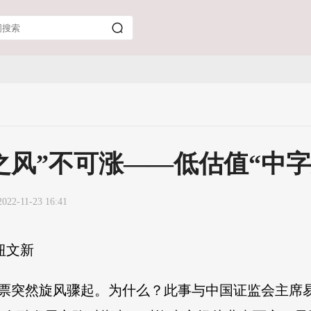
之风”不可涨——低估值“中
2022-11-23 16:41
钮文新
”股票突然旋风骤起。为什么？此事与中国证监会主席易