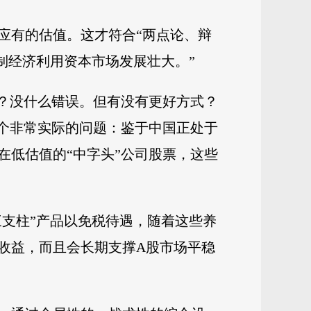
应有的估值。这才符合“两点论、辩
制经济利用资本市场发展壮大。”
吗？没什么错误。但有没有更好方式？
一个非常实际的问题：鉴于中国正处于
在低估值的“中字头”公司股票，这些
三支柱”产品以免税待遇，随着这些养
收益，而且会长期支撑A股市场平稳