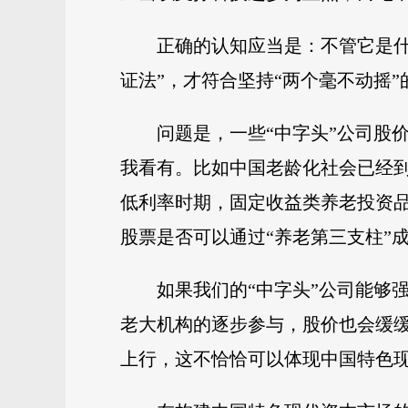
正确的认知应当是：不管它是
证法”，才符合坚持“两个毫不动摇
问题是，一些“中字头”公司股
我看有。比如中国老龄化社会已经到
低利率时期，固定收益类养老投资品
股票是否可以通过“养老第三支柱”
如果我们的“中字头”公司能够
老大机构的逐步参与，股价也会缓
上行，这不恰恰可以体现中国特色