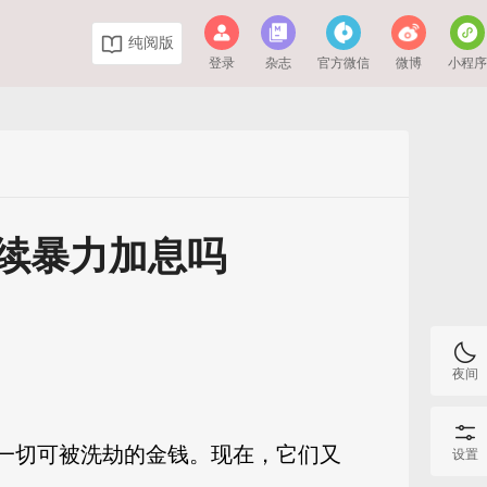
纯阅版
登录
杂志
官方微信
微博
小程
续暴力加息吗
夜间
劫一切可被洗劫的金钱。现在，它们又
设置