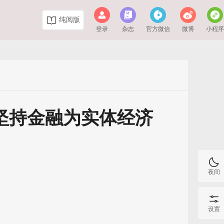
纯阅版
登录
杂志
官方微信
微博
小程
坚持金融为实体经济
夜间
设置