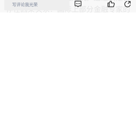
写评论我光荣
存在因果关系？国际上部分金融专家的
回答是肯定的。原因是：货币乘数过高
意味着金融杠杆过高，金融流动性风险
过大，全社会资金链过于脆弱。所以，
这里建议央行现在亟需设法为M2“加糖
降水”，用长期资金取代短期资金，这
样才能更好地满足实体经济的金融需
求，才能满足中国经济高质量发展的需
求。
责编：姚坤