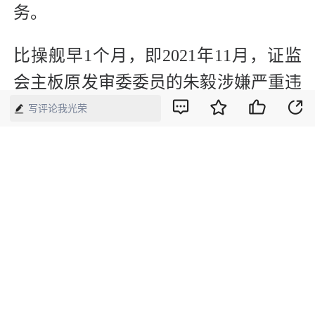
务。
比操舰早1个月，即2021年11月，证监
会主板原发审委委员的朱毅涉嫌严重违
法，接受监察调查。
写评论我光荣
朱毅的经历与冯鹤年相似，先在证监会
工作，离职后又到券商，在券商处落
马。朱毅 2012年5月至2017年9月，曾
任证监会主板发审委委员，2018年8月
被查时是任国泰君安投资公司总裁助
理，国泰君安投资银行事业部执行委员
会委员、投资银行部总经理。