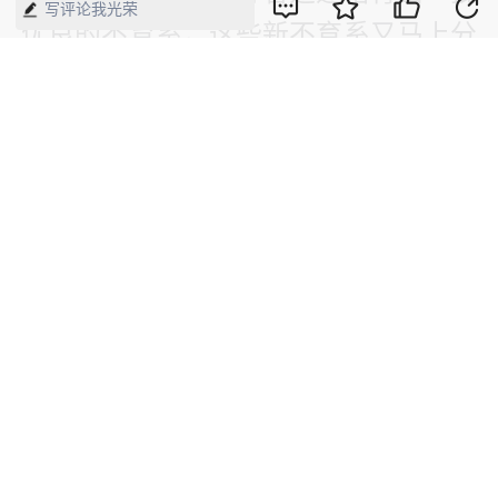
写评论我光荣
优良的不育系，这些新不育系又马上分
发给各成员单位，在很短的时间内，全
国各地就筛选出一批强优势组合。
数十年来，我国水稻种业一直保持全球
领先优势。农业农村部称，水稻、小麦
两大口粮作物品种实现完全自给，杂交
水稻亩产潜力突破1000公斤并保持国际
领先。
（本文刊发于《中国经济周刊》2021年
第24期）