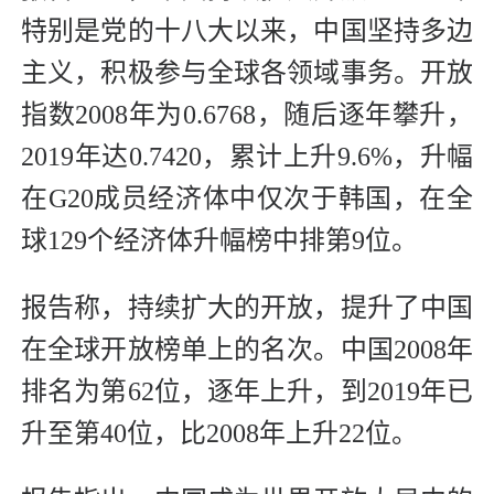
特别是党的十八大以来，中国坚持多边
主义，积极参与全球各领域事务。开放
指数2008年为0.6768，随后逐年攀升，
2019年达0.7420，累计上升9.6%，升幅
在G20成员经济体中仅次于韩国，在全
球129个经济体升幅榜中排第9位。
报告称，持续扩大的开放，提升了中国
在全球开放榜单上的名次。中国2008年
排名为第62位，逐年上升，到2019年已
升至第40位，比2008年上升22位。