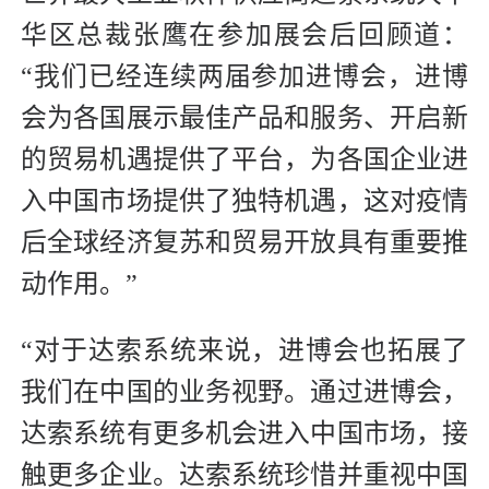
华区总裁张鹰在参加展会后回顾道：
“我们已经连续两届参加进博会，进博
会为各国展示最佳产品和服务、开启新
的贸易机遇提供了平台，为各国企业进
入中国市场提供了独特机遇，这对疫情
后全球经济复苏和贸易开放具有重要推
动作用。”
“对于达索系统来说，进博会也拓展了
我们在中国的业务视野。通过进博会，
达索系统有更多机会进入中国市场，接
触更多企业。达索系统珍惜并重视中国