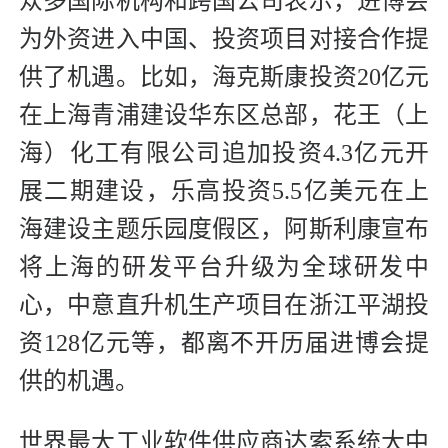
众多国际机构和跨国公司表示，进博会
为外资进入中国、投资项目对接合作提
供了机遇。比如，海克斯康投资20亿元
在上海青浦建设华东区总部，花王（上
海）化工有限公司追加投资4.3亿元开
展二期建设，乐高投资5.5亿美元在上
海建设主题乐园度假区，阿斯利康宣布
将上海的研发平台升级为全球研发中
心，中意直升机生产项目在浙江平湖投
资128亿元等，都离不开历届进博会提
供的机遇。
世界最大工业软件供应商达索系统大中