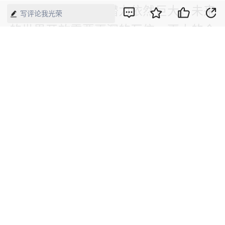
同利益，世界开放潜力依然巨大。未来
写评论我光荣
的世界开放需要更深的互信、更大的合
作和更多的共享。各国需摒弃零和博
弈，做到在开放中平等共治，促进更加
全面、均衡的开放，不断做大“蛋糕”和
分好“蛋糕”。
（本文刊发于《中国经济周刊》2021年
第24期）