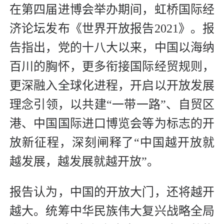
在第四届进博会举办期间，虹桥国际经
济论坛发布《世界开放报告2021》。报
告指出，党的十八大以来，中国以海纳
百川的胸怀，更多衔接国际经贸规则，
更深融入全球化进程，开启以开放发展
理念引领，以共建“一带一路”、自贸区
港、中国国际进口博览会等为标志的开
放新征程，深刻闸释了“中国越开放就
越发展，越发展就越开放”。
报告认为，中国的开放大门，还将越开
越大。统筹中华民族伟大复兴战略全局