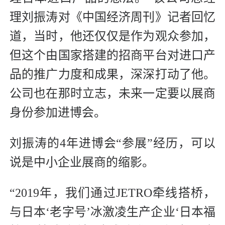
理刘振涛对《中国经济周刊》记者回忆
道，当时，他还仅仅是作为观众参加，
但这个由国家搭建的招商平台对进口产
品的推广力度和成果，深深打动了他。
公司也在那时立志，未来一定要以展商
身份参加进博会。
刘振涛的4年进博会“参展”经历，可以
说是中小企业展商的缩影。
“2019年，我们通过JETRO牵线搭桥，
与日本‘老字号’冰激凌生产企业‘日本福