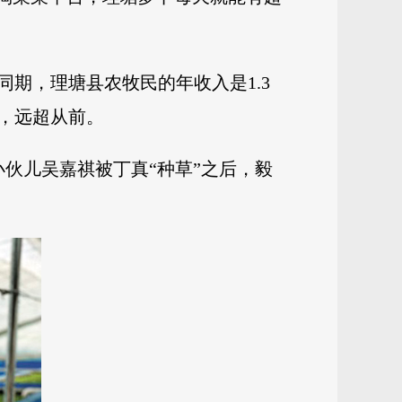
同期，理塘县农牧民的年收入是1.3
元，远超从前。
小伙儿吴嘉祺被丁真“种草”之后，毅
。