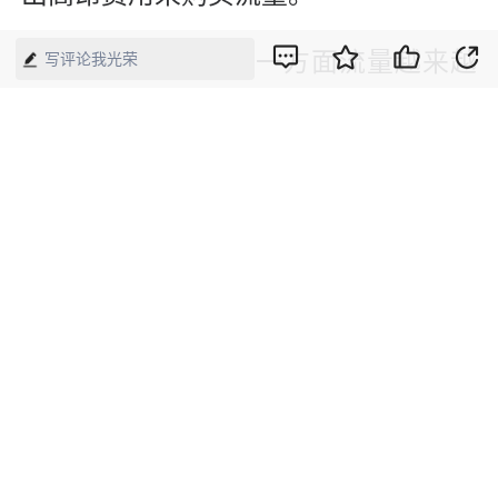
“直播越来越难做。一方面流量越来越
写评论我光荣
贵，另一方面流量的转化也越来越
难。”在采访中，不少开设直播的商家
对记者表示，直播电商的赛道生存越来
越艰难。对于店家来说，一方面要应对
平台日益严格的监管规则；另一方面，
面对越来越多开播的竞争对手，如何靠
差异化和个性化吸引流量，如何提升流
量转化也成为摆在这些店家面前的难
题。