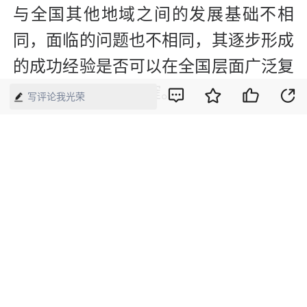
与全国其他地域之间的发展基础不相
同，面临的问题也不相同，其逐步形成
的成功经验是否可以在全国层面广泛复
制、推广，有待商榷。
写评论我光荣
可以肯定的是，浙江的共同富裕经验，
颇具经济实力的广东、江苏、山东等省
份，都将有机会借鉴和吸收。这些省份
毋庸置疑是共同富裕的“种子选手”。
而中西部一些省份底子相对较薄，浙江
的共同富裕经验还不适合在欠发达的中
西部地区复制、推广，中西部地区的当