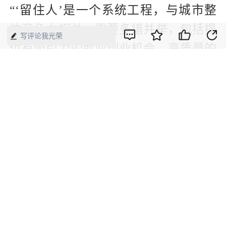
“‘留住人’是一个系统工程，与城市整
体竞争力相关，需要多措并举，包括提
写评论我光荣
供有吸引力的就业创业机会、高质量的
公共服务、便捷的基础设施、良好的自
然环境以及包容进取的城市文化等。”
廖祖君说，“攀枝花在全国抢先推出生
育补贴，有利于在加快贯彻实施‘三
孩’生育政策上为全国其他城市做出表
率，探索经验。”
（本文刊发于《中国经济周刊》2021年
第15期）