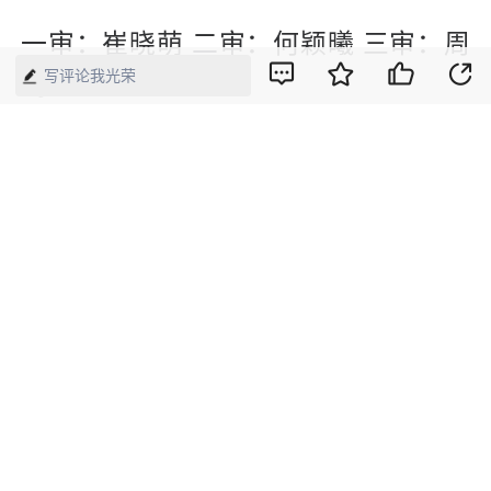
一审：崔晓萌 二审：何颖曦 三审：周
写评论我光荣
琦
【来源】：经济网
版权声明：本网所有内容，凡注明“来源：中国经济周刊-经济网”、
“来源：中国经济周刊”、“来源：经济网”及带有中国经济周刊
LOGO、水印的所有文字、图片和音视频资料，版权均属《中国经
济周刊》杂志社有限公司所有，任何媒体、网站或个人未经协议授
权不得转载、摘编、链接、转贴或以其他方式使用。已经协议授权
的，在下载、转载使用时必须注明“来源：中国经济周刊-经济网”、
“来源：中国经济周刊”、“来源：经济网”，不得改动标题及文字内
容，违者将依法追究责任。 凡本网注明“来源：XXX（非中国经济
周刊或经济网）”的文/图等稿件，均转载自其它媒体，转载目的在
于传递更多信息，并不代表本网赞同其观点和对其真实性负责。如
其他媒体、网站或个人转载使用，请与著作权人联系，并自负法律
责任。