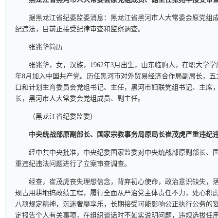
据黑龙江省纪委监委消息：黑龙江省黑河市人大常委会原党组
纪违法，目前正接受纪律审查和监察调查。
张兆华简历
张兆华，女，汉族，1962年3月出生，山东临朐人，在职大学学历，
年8月加入中国共产党。历任黑河市对外贸易经济合作局副局长，五
口和计划生育委员会党组书记、主任，黑河市妇联党组书记、主席
长，黑河市人大常委会党组成员、副主任。
（黑龙江省纪委监委）
中央统战部原副部长、国家宗教事务局原局长崔茂虎严重违纪
经中共中央批准，中央纪委国家监委对中央统战部原副部长、
重违纪违法问题进行了立案审查调查。
经查，崔茂虎丧失理想信念，背弃初心使命，政治意识缺失，
规占用耕地搞政绩工程，履行全面从严治党主体责任不力，处心积
八项规定精神，沉迷奢靡享乐，长期接受可能影响公正执行公务的
定报告个人有关事项，在组织谈话时不如实说明问题，违规选拔任