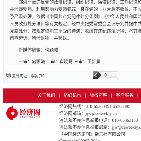
郑洪严重违反党的政治纪律、组织纪律、廉洁纪律、工作纪律
并涉嫌受贿、利用影响力受贿犯罪，且在党的十八大后不收敛、不
予严肃处理。依据《中国共产党纪律处分条例》《中华人民共和国
人员政务处分法》等有关规定，经中央纪委常委会会议研究并报中
党籍处分；按规定取消其享受的待遇；收缴其违纪违法所得；将其
审查起诉，所涉财物一并移送。
新媒体编辑：何颖曦
一审：何颖曦 二审：崔晓萌 三审：王新景
0
复制网址
打印
关于我们
|
组织机构
|
版权声明
|
客户服务
|
经济网热线：010-65363451 65363495
经济网邮箱：jjw@ceweekly.cn
违法和不良信息举报电话：010-65363150
违法和不良信息举报邮箱：jjw@ceweekly.c
《中国经济周刊》杂志社有限公司