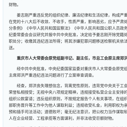
财物。
姜志刚严重违反党的组织纪律、廉洁纪律和生活纪律，构成严
在党的十八大后不收敛、不收手，性质严重，影响恶劣，应予严肃
分条例》《中华人民共和国监察法》《中华人民共和国公职人员政
纪委常委会会议研究并报中共中央批准，决定给予姜志刚开除党籍
职处分；收缴其违纪违法所得；将其涉嫌犯罪问题移送检察机关依
送。
重庆市人大常委会原党组副书记、副主任，市总工会原主席郑
经中共中央批准，中央纪委国家监委对重庆市人大常委会原党
主席郑洪严重违纪违法问题进行了立案审查调查。
经查，郑洪丧失理想信念，背离党性原则，违背党中央关于工
荣誉私相授受；无视中央八项规定精神，违规接受私营企业主安排
组织公款宴请；违反组织原则，不按规定报告个人有关事项，在组
部职务晋升等工作中为他人谋取利益；违规收受礼金，利用职权为
预和插手司法活动；道德败坏；毫无纪法意识，把公权力当作谋取
人在企业经营、工程承揽等方面谋利，并非法收受巨额财物。