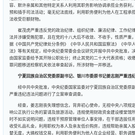
容、默许亲属和其他特定关系人利用其职务影响协调承揽业务获利
预和插手司法活动；毫无纪法底线，利用职务便利为他人在工程承
法收受巨额财物。
崔茂虎严重违反党的政治纪律、组织纪律、廉洁纪律、工作纪
法并涉嫌受贿犯罪，且在党的十八大后不收敛、不收手，性质严重
据《中国共产党纪律处分条例》《中华人民共和国监察法》《中华
法》等有关规定，经中央纪委常委会会议研究并报中共中央批准，
由国家监委给予其开除公职处分；终止其党的二十大代表资格；收
罪问题移送检察机关依法审查起诉，所涉财物一并移送。
宁夏回族自治区党委原副书记、银川市委原书记姜志刚严重违
经中共中央批准，中央纪委国家监委对宁夏回族自治区党委原
严重违纪违法问题进行了立案审查调查。
经查，姜志刚丧失理想信念，背弃初心使命，无视中央八项规
响公正执行公务的宴请及旅游活动，违规使用财政资金建设楼堂馆
时不如实说明问题，违规干预原管理单位人事安排，在干部选拔任
收受礼品礼金，利用职权为本人及亲友低价购房，违规帮助亲属入
婪无度，大搞权钱交易，利用职务便利为他人在企业经营、职务调