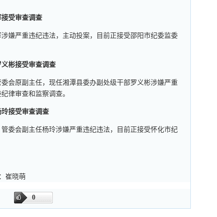
晖接受审查调查
晖涉嫌严重违纪违法，主动投案，目前正接受邵阳市纪委监委
罗义彬接受审查调查
管委会原副主任，现任湘潭县委办副处级干部罗义彬涉嫌严重
委纪律审查和监察调查。
杨玲接受审查调查
、管委会副主任杨玲涉嫌严重违纪违法，目前正接受怀化市纪
审：崔晓萌
0