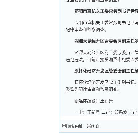
邵阳市直机关工委常务副书记尹
邵阳市直机关工委常务副书记尹
纪律审查和监察调查。
湘潭天易经开区管委会原副主任
湘潭天易经开区党工委原委员、
违纪违法，目前正接受湘潭市纪委监
原怀化经济开发区管委会副主任
原怀化经济开发区党工委副书记
委监委纪律审查和监察调查。
新媒体编辑：王新景
一审：王新景 二审：郑扬波 三
复制网址
打印