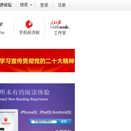
搜索
济论坛
登录
注册
ke
手机经济网
工作室