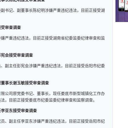
委副书记、副董事长陈纪明涉嫌严重违纪违法，目前正接受湖
接受审查调查
涉嫌严重违纪违法，目前正接受湖南省纪委监委纪律审查和监
彭宪会接受审查调查
员、副主任彭宪会涉嫌严重违纪违法，目前正接受岳阳市纪委
原董事长谢玉敏接受审查调查
有限公司原党委书记、董事长，现任娄底市新型城镇化工作办
违法，目前正接受娄底市纪委监委纪律审查和监察调查。
任李亚东接受审查调查
成员、副主任李亚东涉嫌严重违纪违法，目前正接受岳阳市纪