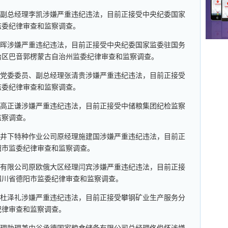
、副总经理李凯涉嫌严重违纪违法，目前正接受中央纪委国家
监委纪律审查和监察调查。
朝晖涉嫌严重违纪违法，目前正接受中央纪委国家监委驻国务
治区巴音郭楞蒙古自治州监委纪律审查和监察调查。
司党委委员、副总经理张清贵涉嫌严重违纪违法，目前正接受
监委纪律审查和监察调查。
长高正谦涉嫌严重违纪违法，目前正接受中储粮集团纪检监察
监察调查。
司井下特种作业公司原经理施建国涉嫌严重违纪违法，目前正
阳市监委纪律审查和监察调查。
资有限公司原欧俄大区经理闫宾涉嫌严重违纪违法，目前正接
四川省德阳市监委纪律审查和监察调查。
理杜泽礼涉嫌严重违纪违法，目前正接受攀钢矿业生产服务分
纪律审查和监察调查。