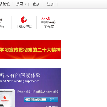
搜索
济论坛
登录
注册
ke
手机经济网
工作室