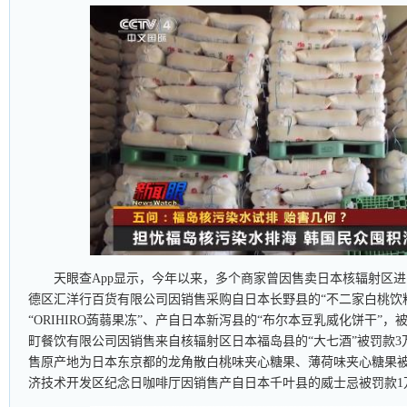
天眼查App显示，今年以来，多个商家曾因售卖日本核辐射区
德区汇洋行百货有限公司因销售采购自日本长野县的“不二家白桃饮
“ORIHIRO蒟蒻果冻”、产自日本新泻县的“布尔本豆乳威化饼干”
町餐饮有限公司因销售来自核辐射区日本福岛县的“大七酒”被罚款
售原产地为日本东京都的龙角散白桃味夹心糖果、薄荷味夹心糖果
济技术开发区纪念日咖啡厅因销售产自日本千叶县的威士忌被罚款1