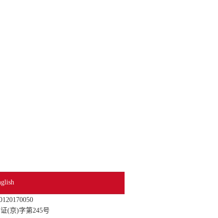
glish
0170050
(京)字第245号