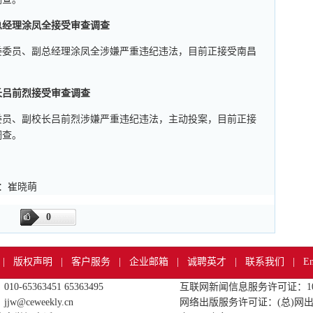
总经理涂凤全接受审查调查
委委员、副总经理涂凤全涉嫌严重违纪违法，目前正接受南昌
长吕前烈接受审查调查
委员、副校长吕前烈涉嫌严重违纪违法，主动投案，目前正接
调查。
审：崔晓萌
0
|
版权声明
|
客户服务
|
企业邮箱
|
诚聘英才
|
联系我们
|
En
-65363451 65363495
互联网新闻信息服务许可证：1012
w@ceweekly.cn
网络出版服务许可证：(总)网出证