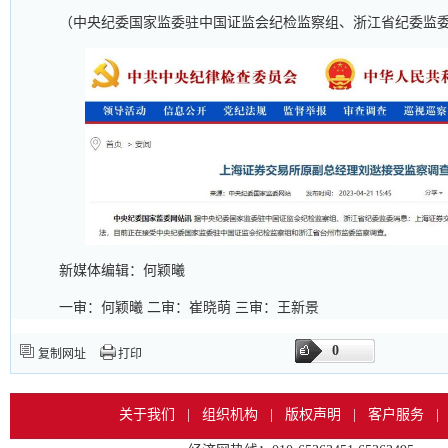
（中央纪委国家监委驻中国证监会纪检监察组、浙江省纪委监
新媒体编辑：何颖曦
一审：何颖曦 二审：崔晓萌 三审：王新景
0
复制网址
打印
关于我们
|
组织机构
|
版权声明
|
客户服务
|